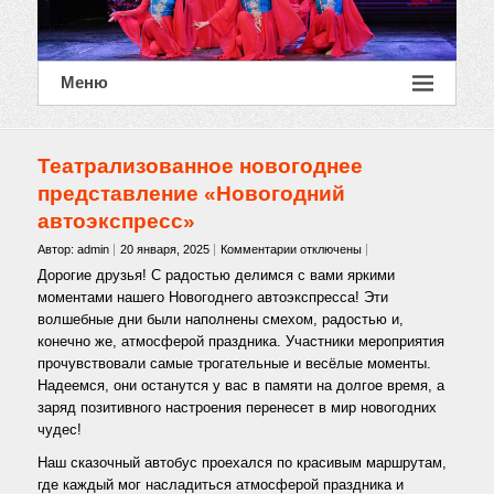
Меню
Театрализованное новогоднее
представление «Новогодний
автоэкспресс»
к
Автор: admin
20 января, 2025
Комментарии
отключены
записи
Дорогие друзья! С радостью делимся с вами яркими
Театрализованное
моментами нашего Новогоднего автоэкспресса! Эти
новогоднее
волшебные дни были наполнены смехом, радостью и,
представление
конечно же, атмосферой праздника. Участники мероприятия
«Новогодний
автоэкспресс»
прочувствовали самые трогательные и весёлые моменты.
Надеемся, они останутся у вас в памяти на долгое время, а
заряд позитивного настроения перенесет в мир новогодних
чудес!
Наш сказочный автобус проехался по красивым маршрутам,
где каждый мог насладиться атмосферой праздника и