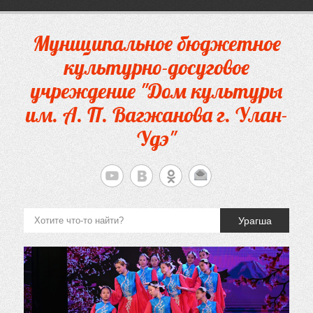
Перейти
к
содержимому
Муниципальное бюджетное
культурно-досуговое
учреждение "Дом культуры
им. А. П. Вагжанова г. Улан-
Удэ"
Урагша