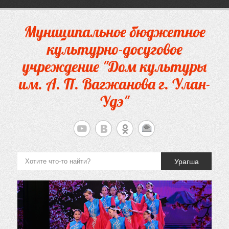
Перейти
к
содержимому
Муниципальное бюджетное
культурно-досуговое
учреждение "Дом культуры
им. А. П. Вагжанова г. Улан-
Удэ"
Урагша