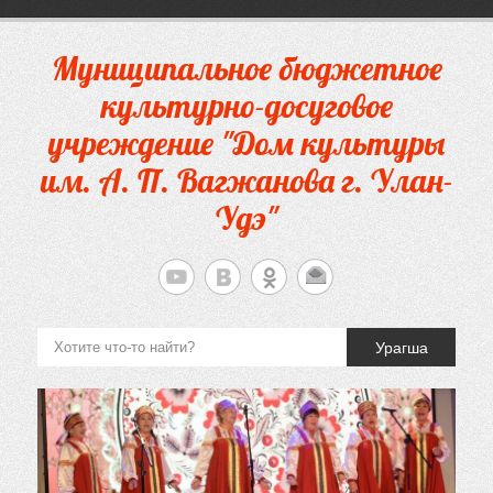
Перейти
к
содержимому
Муниципальное бюджетное
культурно-досуговое
учреждение "Дом культуры
им. А. П. Вагжанова г. Улан-
Удэ"
Урагша