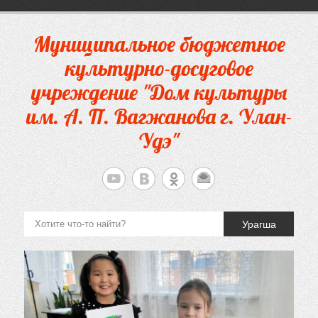
Перейти
к
содержимому
Муниципальное бюджетное
культурно-досуговое
учреждение "Дом культуры
им. А. П. Вагжанова г. Улан-
Удэ"
Урагша