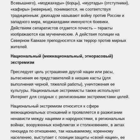
Всевышнего), «моджахеды» (борцы), «муртады» (отступники),
«кафиры» (неверные), понимаются, не соответствуя
традиционным: джихадом называют войну против России и
западного мира, моджахедами именуются боевики.
Действиям сепаратистов отдается почесть – теракты
изображаются как мученические. А действия полиции на
Северном Кавказе преподносятся как террор против мирных
жителей.
Национальный (межнациональный, этнорасовый)
экстремизм
Преследует цель устрашения другой нации или расы,
вытеснения ее представителей в низшие касты (для
выполнения черной, тяжелой работы), уничтожения ее
культуры. Национальные экстремисты также используют
Интернет для сходных с религиозными экстремистами целей.
Национальный экстремизм относится к сфере
межнациональных отношений и проявляется в разжигании
ненависти между нациями и народностями, в региональных
войнах, вооруженных конфликтах и столкновениях, в актах
геноцида по отношению, так называемому, коренному
населению, выступает с позиции защиты «своей нации», ее