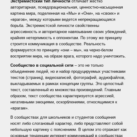
Экстремистский тип личности
отличает жестко
авторитарная, псевдорациональная, ценностно-насыщенная
картина мира, поделенная на «Мы» и «Они», на «своих» и
«врагов», между которыми ведется непрекращающаяся
борьба. Экстремистской личности свойственны
агрессивность и авторитарное навязывание своих убеждений,
крайняя нетерпимость к оппонентам. По этому же принципу
строится коммуникация в сообществе. Реальность
формируется по принципу «они – мы», на черно-белом
восприятии мира, на образе врага, которого надо уничтожить.
Сообщество в социальной сети
– это не только
объединение людей, но и набор продуцируемых участниками
текстов (страниц), видеозаписей, фотографий, аудиофайлов,
выкладываемых в рамках концепции группы. Это целостный
текст, составленный из множества произведений. Главным
образом, текст сообщества характеризуется агрессией,
негативными эмоциями, оскорблениями, относящимися к
«врагам».
В сообществах для школьников и студентов сообщения
носят либо слогановый характер, либо представляют собой
небольшую картинку с пояснением. В целом это отражает как
основные тенденции интернет-коммуникаций в сообществах