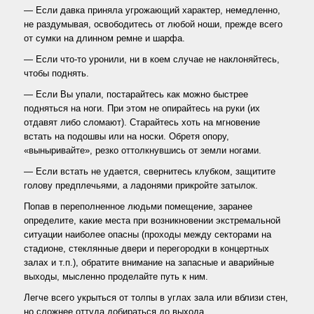
— Если давка приняла угрожающий характер, немедленно,
не раздумывая, освободитесь от любой ноши, прежде всего
от сумки на длинном ремне и шарфа.
— Если что-то уронили, ни в коем случае не наклоняйтесь,
чтобы поднять.
— Если Вы упали, постарайтесь как можно быстрее
подняться на ноги. При этом не опирайтесь на руки (их
отдавят либо сломают). Старайтесь хоть на мгновение
встать на подошвы или на носки. Обретя опору,
«выныривайте», резко оттолкнувшись от земли ногами.
— Если встать не удается, свернитесь клубком, защитите
голову предплечьями, а ладонями прикройте затылок.
Попав в переполненное людьми помещение, заранее
определите, какие места при возникновении экстремальной
ситуации наиболее опасны (проходы между секторами на
стадионе, стеклянные двери и перегородки в концертных
залах и т.п.), обратите внимание на запасные и аварийные
выходы, мысленно проделайте путь к ним.
Легче всего укрыться от толпы в углах зала или вблизи стен,
но сложнее оттуда добираться до выхода.