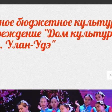
ное бюджетное культу
чреждение "Дом культур
. Улан-Удэ"