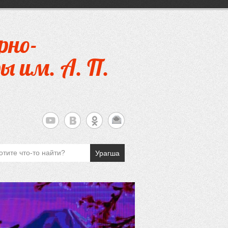
рно-
ы им. А. П.
Урагша