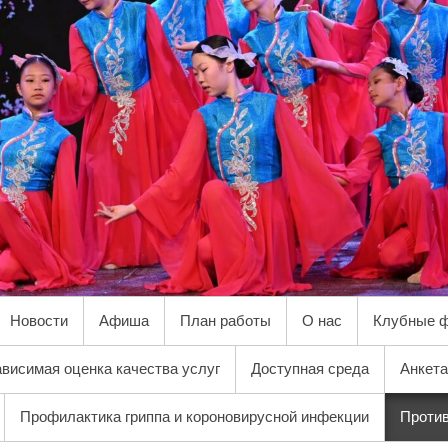
Новости
Афиша
План работы
О нас
Клубные 
висимая оценка качества услуг
Доступная среда
Анкета
Профилактика гриппа и короновирусной инфекции
Против