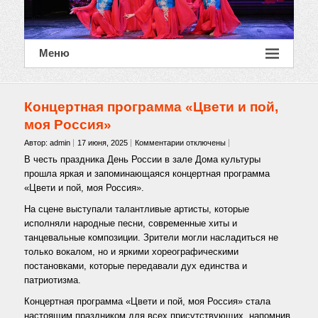
Меню
Концертная программа «Цвети и пой,
моя Россия»
к
Автор: admin
17 июня, 2025
Комментарии
отключены
записи
В честь праздника День России в зале Дома культуры
Концертная
прошла яркая и запоминающаяся концертная программа
программа
«Цвети и пой, моя Россия».
«Цвети
и
На сцене выступали талантливые артисты, которые
пой,
исполняли народные песни, современные хиты и
моя
танцевальные композиции. Зрители могли насладиться не
Россия»
только вокалом, но и яркими хореографическими
постановками, которые передавали дух единства и
патриотизма.
Концертная программа «Цвети и пой, моя Россия» стала
настоящим праздником для всех присутствующих, напомнив