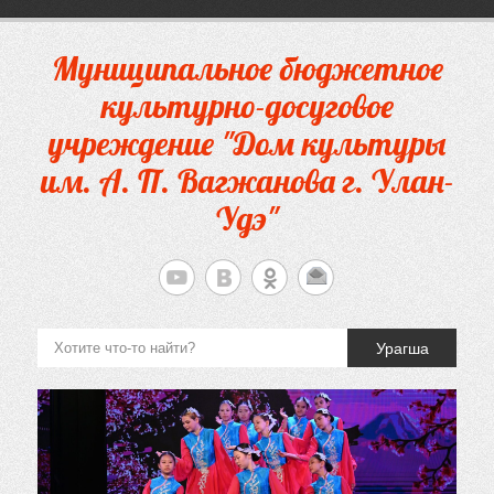
Перейти
к
содержимому
Муниципальное бюджетное
культурно-досуговое
учреждение "Дом культуры
им. А. П. Вагжанова г. Улан-
Удэ"
Урагша