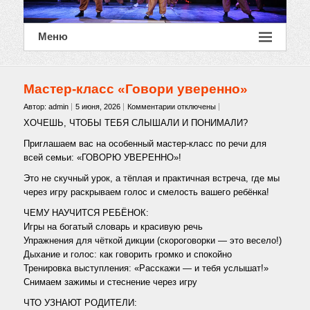
Меню
Мастер-класс «Говори уверенно»
к
Автор: admin
5 июня, 2026
Комментарии
отключены
записи
ХОЧЕШЬ, ЧТОБЫ ТЕБЯ СЛЫШАЛИ И ПОНИМАЛИ?
Мастер-
класс
Приглашаем вас на особенный мастер-класс по речи для
«Говори
всей семьи: «ГОВОРЮ УВЕРЕННО»!
уверенно»
Это не скучный урок, а тёплая и практичная встреча, где мы
через игру раскрываем голос и смелость вашего ребёнка!
ЧЕМУ НАУЧИТСЯ РЕБЁНОК:
Игры на богатый словарь и красивую речь
Упражнения для чёткой дикции (скороговорки — это весело!)
Дыхание и голос: как говорить громко и спокойно
Тренировка выступления: «Расскажи — и тебя услышат!»
Снимаем зажимы и стеснение через игру
ЧТО УЗНАЮТ РОДИТЕЛИ: