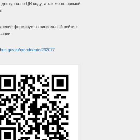
 доступна по QR-коду, а так же по прямой
е:
мнение формирует официальный рейтинг
зации:
/bus.gov.ru/qrcode/rate/232077