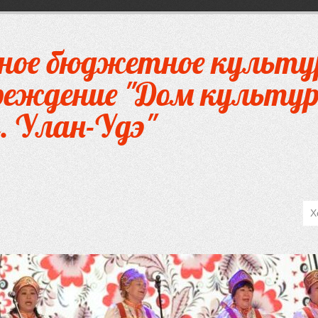
ное бюджетное культу
чреждение "Дом культур
. Улан-Удэ"