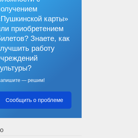
получением
«Пушкинской карты»
или приобретением
билетов? Знаете, как
улучшить работу
учреждений
культуры?
апишите — решим!
Сообщить о проблеме
Ю