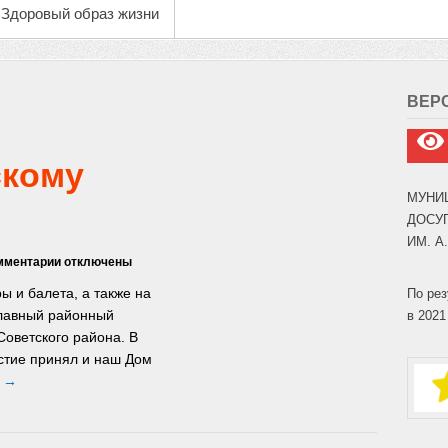
Здоровый образ жизни
ВЕР
скому
МУНИ
ДОСУ
ИМ. А
к
мментарии
отключены
записи
ы и балета, а также на
По рез
80
главный районный
в 2021
лет
оветского района. В
Советскому
району!
стие принял и наш Дом
е →