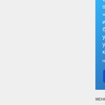
Н
МЕН