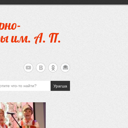
рно-
ы им. А. П.
Урагша