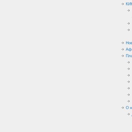
КИ
Но
Аф
Пл
О н