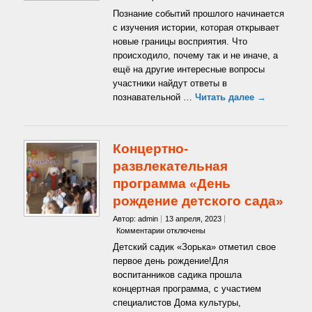
записи
Познание событий прошлого начинается
Познавательная
с изучения истории, которая открывает
программа
новые границы восприятия. Что
«Историческая
происходило, почему так и не иначе, а
мозаика»
ещё на другие интересные вопросы
участники найдут ответы в
познавательной …
Читать далее →
Концертно-
развлекательная
программа «День
рождение детского сада»
Автор: admin
13 апреля, 2023
к
Комментарии
отключены
записи
Детский садик «Зорька» отметил свое
Концертно-
первое день рождение!Для
развлекательная
воспитанников садика прошла
программа
концертная программа, с участием
«День
рождение
специалистов Дома культуры,