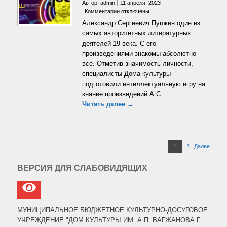
Автор: admin
11 апреля, 2023
к
Комментарии
отключены
записи
Александр Сергеевич Пушкин один из
Интеллектуальная
самых авторитетных литературных
игра
деятелей 19 века. С его
«Нескучный
произведениями знакомы абсолютно
Пушкин»
все. Отметив значимость личности,
специалисты Дома культуры
подготовили интеллектуальную игру на
знание произведений А.С. …
Читать далее →
Пагинация
Страница
1
2
Страница
Далее
записей
ВЕРСИЯ ДЛЯ СЛАБОВИДЯЩИХ
МУНИЦИПАЛЬНОЕ БЮДЖЕТНОЕ КУЛЬТУРНО-ДОСУГОВОЕ
УЧРЕЖДЕНИЕ "ДОМ КУЛЬТУРЫ ИМ. А.П. ВАГЖАНОВА Г.