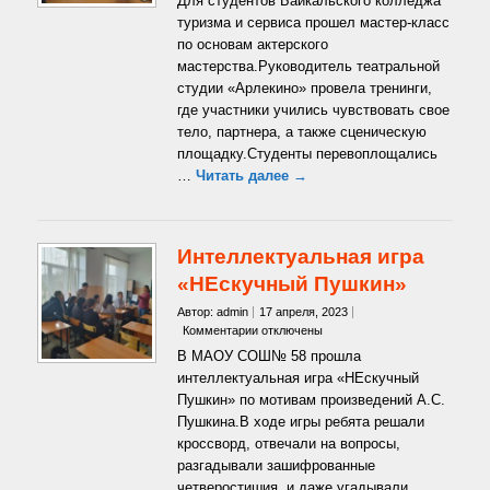
Для студентов Байкальского колледжа
Мастер-
туризма и сервиса прошел мастер-класс
класс
по основам актерского
«Основы
мастерства.Руководитель театральной
актерского
мастерства»
студии «Арлекино» провела тренинги,
где участники учились чувствовать свое
тело, партнера, а также сценическую
площадку.Студенты перевоплощались
…
Читать далее →
Интеллектуальная игра
«НЕскучный Пушкин»
Автор: admin
17 апреля, 2023
к
Комментарии
отключены
записи
В МАОУ СОШ№ 58 прошла
Интеллектуальная
интеллектуальная игра «НЕскучный
игра
Пушкин» по мотивам произведений А.С.
«НЕскучный
Пушкина.В ходе игры ребята решали
Пушкин»
кроссворд, отвечали на вопросы,
разгадывали зашифрованные
четверостишия, и даже угадывали