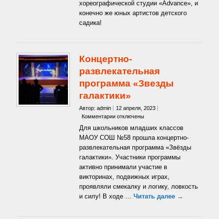
детского
хореографической студии «Advance», и
сада»
конечно же юных артистов детского
садика!
Концертно-
развлекательная
программа «Звезды
галактики»
Автор: admin
12 апреля, 2023
к
Комментарии
отключены
записи
Для школьников младших классов
Концертно-
МАОУ СОШ №58 прошла концертно-
развлекательная
развлекательная программа «Звёзды
программа
галактики». Участники программы
«Звезды
галактики»
активно принимали участие в
викторинах, подвижных играх,
проявляли смекалку и логику, ловкость
и силу! В ходе …
Читать далее →