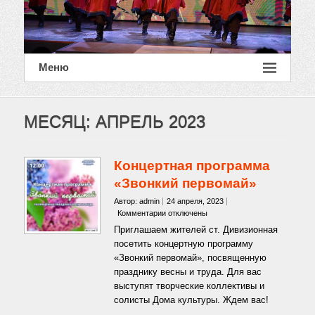
Меню
МЕСЯЦ:
АПРЕЛЬ 2023
Концертная программа
«Звонкий первомай»
Автор: admin
24 апреля, 2023
к
Комментарии
отключены
записи
Приглашаем жителей ст. Дивизионная
Концертная
посетить концертную программу
программа
«Звонкий первомай», посвященную
«Звонкий
празднику весны и труда. Для вас
первомай»
выступят творческие коллективы и
солисты Дома культуры. Ждем вас!