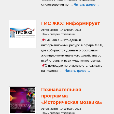
стихотворения по …
Читать далее →
ГИС ЖКХ: информирует
Автор: admin
14 апреля, 2023
к
Комментарии
отключены
записи
ГИС ЖКХ – это единый
ГИС
информационный ресурс в сфере ЖКХ,
ЖКХ:
где собираются данные о состоянии
информирует
жилищно-коммунального хозяйства со
всей страны и всех участников рынка.
С помощью него можно отслеживать
начисления …
Читать далее →
Познавательная
программа
«Историческая мозаика»
Автор: admin
14 апреля, 2023
к
Комментарии
отключены