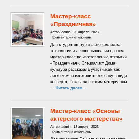
Мастер-класс
«Праздничная»
Автор: admin
20 апреля, 2023
к
Комментарии
отключены
записи
Для студентов Бурятского колледжа
Мастер-
технологии и лесопользования прошел
класс
мастер-класс по изготовлению открытки
«Праздничная»
«Праздничная». Специалист Дома
культура рассказала участникам как
легко можно изготовить открытку в виде
конверта. Показала с каким материалом
…
Читать далее →
Мастер-класс «Основы
актерского мастерства»
Автор: admin
18 апреля, 2023
к
Комментарии
отключены
записи