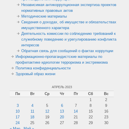
Независимая антикоррупционная экспертиза проектов
нормативных правовых актов
Методические материалы
Сведения о доходах, об имуществе и обязательствах
имущественного характера
Деятельность комиссии по соблюдению требований к
служебному поведению и урегулированию конфликта
интересов
Обратная связь для сообщений о фактах коррупции
Информационно-пропагандистские материалы по
профилактике идеологии терроризма и экстремизма
Политика конфиденциальности
Здоровый образ жизни
АПРЕЛЬ 2023
Пн
Вт
Ср
Чт
Пт
Сб
Вс
1
2
3
4
5
6
7
8
9
10
11
12
13
14
15
16
17
18
19
20
21
22
23
24
25
26
27
28
29
30
« Мар
Май »