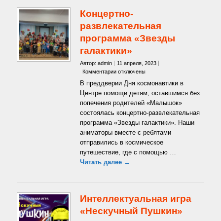
Концертно-
развлекательная
программа «Звезды
галактики»
Автор: admin
11 апреля, 2023
к
Комментарии
отключены
записи
В преддверии Дня космонавтики в
Концертно-
Центре помощи детям, оставшимся без
развлекательная
попечения родителей «Малышок»
программа
состоялась концертно-развлекательная
«Звезды
галактики»
программа «Звезды галактики». Наши
аниматоры вместе с ребятами
отправились в космическое
путешествие, где с помощью …
Читать далее →
Интеллектуальная игра
«Нескучный Пушкин»