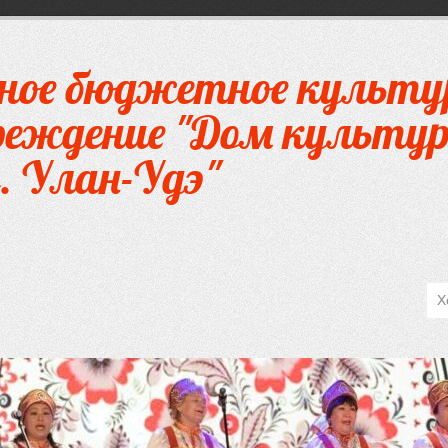
ное бюджетное культу
чреждение "Дом культур
. Улан-Удэ"