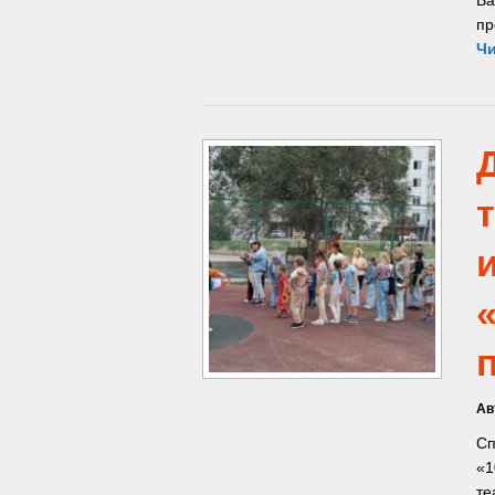
пр
Чи
Ав
Сп
«1
те