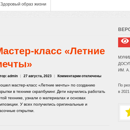
Здоровый образ жизни
ВЕР
Мастер-класс «Летние
МУНИ
мечты»
ДОСУ
ИМ. А
к
тор: admin
27 августа, 2023
Комментарии
отключены
записи
ошел мастер-класс «Летние мечты» по созданию
По рез
Мастер-
крытки в технике скрапбукинг. Дети научились работать
в 2021
класс
этой технике, узнали о материалах и основах
«Летние
мечты»
мпозиции. У всех получились оригинальные и
асочные открытки.