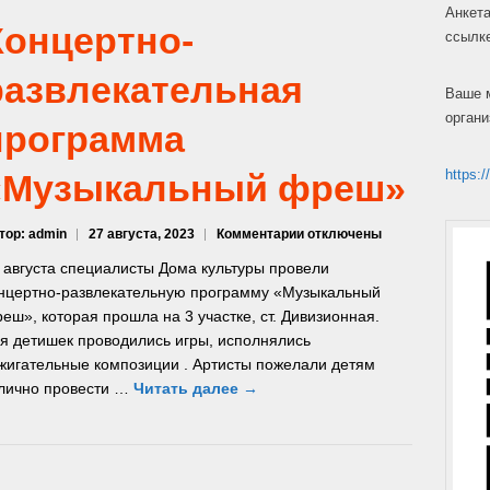
Анкета
Концертно-
ссылк
развлекательная
Ваше 
органи
программа
https:/
«Музыкальный фреш»
к
тор: admin
27 августа, 2023
Комментарии
отключены
записи
 августа специалисты Дома культуры провели
Концертно-
нцертно-развлекательную программу «Музыкальный
развлекательная
еш», которая прошла на 3 участке, ст. Дивизионная.
программа
«Музыкальный
я детишек проводились игры, исполнялись
фреш»
жигательные композиции . Артисты пожелали детям
лично провести …
Читать далее →