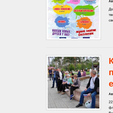
Ав
До
тв
св
Ав
22
фл
Ва