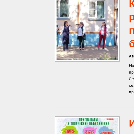
Ав
На
пр
Ле
се
пр