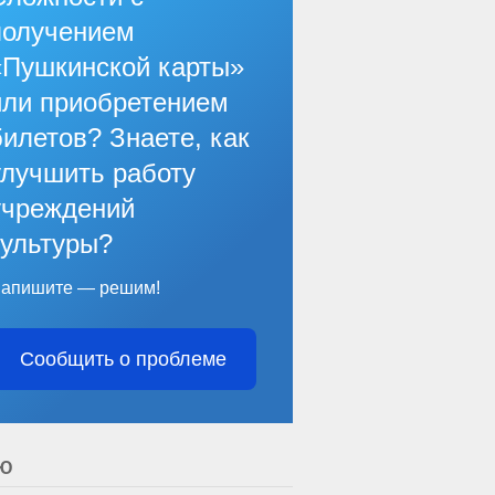
получением
«Пушкинской карты»
или приобретением
билетов? Знаете, как
улучшить работу
учреждений
культуры?
апишите — решим!
Сообщить о проблеме
Ю