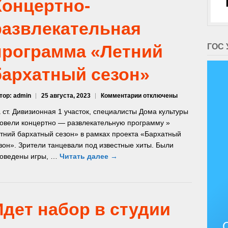
Концертно-
развлекательная
программа «Летний
ГОС 
бархатный сезон»
к
тор: admin
25 августа, 2023
Комментарии
отключены
записи
 ст. Дивизионная 1 участок, специалисты Дома культуры
Концертно-
овели концертно — развлекательную программу »
развлекательная
тний бархатный сезон» в рамках проекта «Бархатный
программа
«Летний
зон». Зрители танцевали под известные хиты. Были
бархатный
оведены игры, …
Читать далее →
сезон»
Идет набор в студии