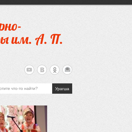
рно-
ы им. А. П.
Урагша