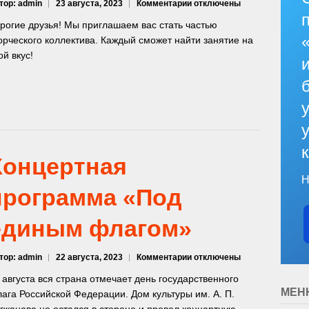
к
тор: admin
23 августа, 2023
Комментарии
отключены
записи
рогие друзья! Мы приглашаем вас стать частью
Идет
орческого коллектива. Каждый сможет найти занятие на
набор
ой вкус!
в
студии
Концертная
Н
программа «Под
единым флагом»
к
тор: admin
22 августа, 2023
Комментарии
отключены
записи
 августа вся страна отмечает день государственного
Концертная
МЕН
ага Российской Федерации. Дом культуры им. А. П.
программа
гжанова не остался в стороне и провел концертную
«Под