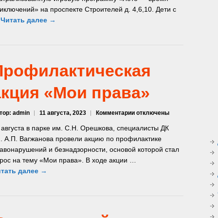
программа
иключений» на проспекте Строителей д. 4,6,10. Дети с
«Лето
…
Читать далее →
—
время
приключений»
Профилактическая
акция «Мои права»
к
тор: admin
11 августа, 2023
Комментарии
отключены
записи
 августа в парке им. С.Н. Орешкова, специалисты ДК
Профилактическая
. А.П. Вагжанова провели акцию по профилактике
акция
авонарушений и безнадзорности, основой которой стал
«Мои
права»
рос на тему «Мои права». В ходе акции …
тать далее →