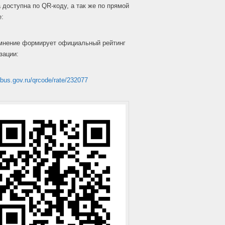
 доступна по QR-коду, а так же по прямой
е:
мнение формирует официальный рейтинг
зации:
/bus.gov.ru/qrcode/rate/232077