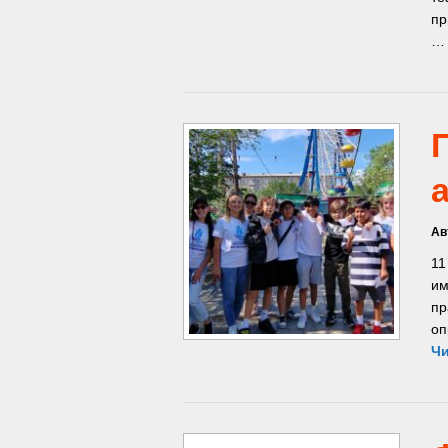
пр
Ав
11
им
пр
оп
Чи