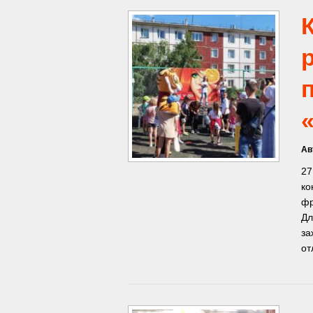
Ав
27
ко
фр
Дл
за
от