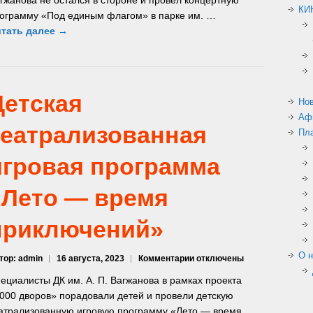
КИ
единым
ограмму «Под единым флагом» в парке им. …
флагом»
тать далее →
Детская
Но
Аф
театрализованная
Пл
игровая программа
«Лето — время
приключений»
О н
к
тор: admin
16 августа, 2023
Комментарии
отключены
записи
ециалисты ДК им. А. П. Вагжанова в рамках проекта
Детская
000 дворов» порадовали детей и провели детскую
театрализованная
атрализованную игровую программу «Лето — время
игровая