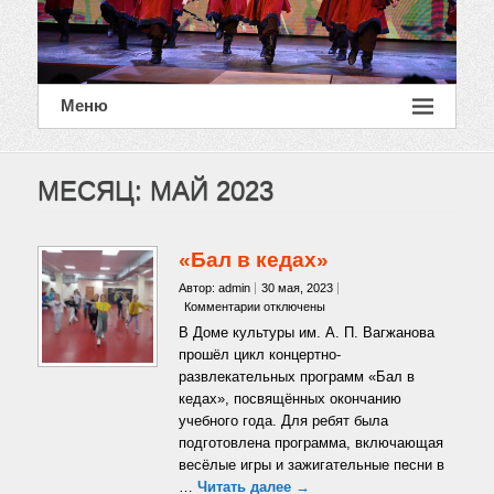
Меню
МЕСЯЦ:
МАЙ 2023
«Бал в кедах»
Автор: admin
30 мая, 2023
к
Комментарии
отключены
записи
В Доме культуры им. А. П. Вагжанова
«Бал
прошёл цикл концертно-
в
развлекательных программ «Бал в
кедах»
кедах», посвящённых окончанию
учебного года. Для ребят была
подготовлена программа, включающая
весёлые игры и зажигательные песни в
…
Читать далее →