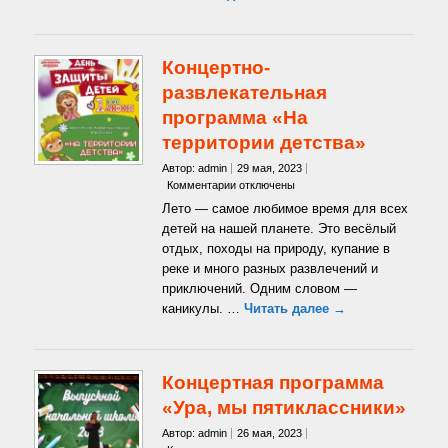
Концертно-
развлекательная
программа «На
территории детства»
Автор: admin
29 мая, 2023
к
Комментарии
отключены
записи
Лето — самое любимое время для всех
Концертно-
детей на нашей планете. Это весёлый
развлекательная
отдых, походы на природу, купание в
программа
реке и много разных развлечений и
«На
территории
приключений. Одним словом —
детства»
каникулы. …
Читать далее →
Концертная программа
«Ура, мы пятиклассники»
Автор: admin
26 мая, 2023