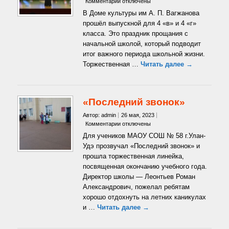
к
Комментарии
отключены
записи
В Доме культуры им А. П. Вагжанова
Концертная
прошёл выпускной для 4 «в» и 4 «г»
программа
класса. Это праздник прощания с
«Ура,
начальной школой, который подводит
мы
пятиклассники»
итог важного периода школьной жизни.
Торжественная …
Читать далее →
«Последний звонок»
Автор: admin
26 мая, 2023
к
Комментарии
отключены
записи
Для учеников МАОУ СОШ № 58 г.Улан-
«Последний
Удэ прозвучал «Последний звонок» и
звонок»
прошла торжественная линейка,
посвященная окончанию учебного года.
Директор школы — Леонтьев Роман
Александрович, пожелал ребятам
хорошо отдохнуть на летних каникулах
и …
Читать далее →