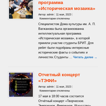
программа
«Историческая мозаика»
Автор: admin
11 мая, 2023
к
Комментарии
отключены
записи
Специалистом Дома культуры им. А. П.
Познавательная
Вагжанова была организованна
программа
интеллектуальная программа
«Историческая
«Историческая мозаика», в которой
мозаика»
приняли участие студенты БРИТ. Для
ребят были подобраны интересные
исторические факты о событиях и
личностях.Студенты …
Читать далее →
Отчетный концерт
«ТЭФИ»
Автор: admin
11 мая, 2023
к
Комментарии
отключены
записи
17 мая в 18:00 часов состоится
Отчетный
Отчётный концерт «Творческое.
концерт
Энергичное. Фееричное. Искусство»,