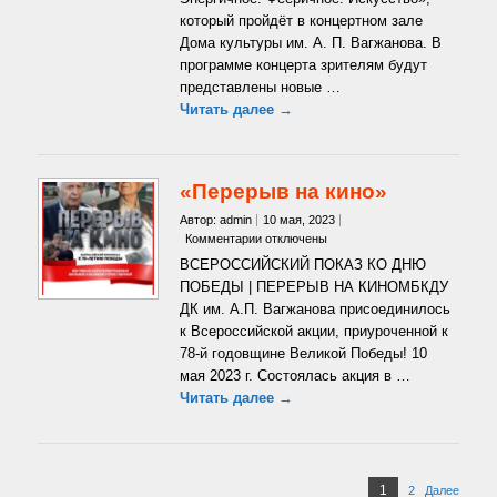
«ТЭФИ»
который пройдёт в концертном зале
Дома культуры им. А. П. Вагжанова. В
программе концерта зрителям будут
представлены новые …
Читать далее →
«Перерыв на кино»
Автор: admin
10 мая, 2023
к
Комментарии
отключены
записи
ВСЕРОССИЙСКИЙ ПОКАЗ КО ДНЮ
«Перерыв
ПОБЕДЫ | ПЕРЕРЫВ НА КИНОМБКДУ
на
ДК им. А.П. Вагжанова присоединилось
кино»
к Всероссийской акции, приуроченной к
78-й годовщине Великой Победы! 10
мая 2023 г. Состоялась акция в …
Читать далее →
Пагинация
Страница
1
2
Страница
Далее