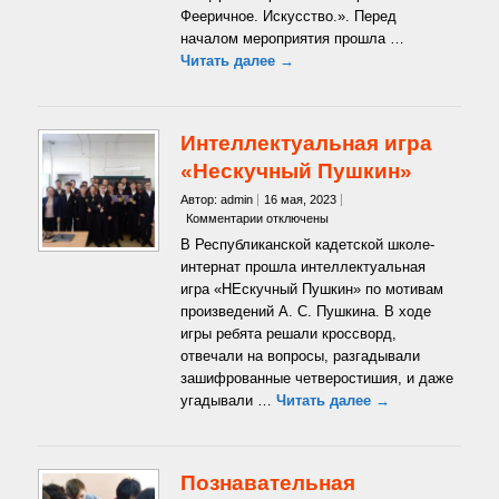
Фееричное. Искусство.». Перед
началом мероприятия прошла …
Читать далее →
Интеллектуальная игра
«Нескучный Пушкин»
Автор: admin
16 мая, 2023
к
Комментарии
отключены
записи
В Республиканской кадетской школе-
Интеллектуальная
интернат прошла интеллектуальная
игра
игра «НЕскучный Пушкин» по мотивам
«Нескучный
произведений А. С. Пушкина. В ходе
Пушкин»
игры ребята решали кроссворд,
отвечали на вопросы, разгадывали
зашифрованные четверостишия, и даже
угадывали …
Читать далее →
Познавательная