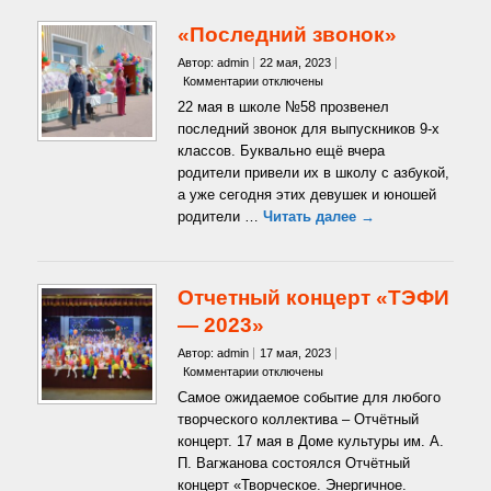
«Последний звонок»
Автор: admin
22 мая, 2023
к
Комментарии
отключены
записи
22 мая в школе №58 прозвенел
«Последний
последний звонок для выпускников 9-х
звонок»
классов. Буквально ещё вчера
родители привели их в школу с азбукой,
а уже сегодня этих девушек и юношей
родители …
Читать далее →
Отчетный концерт «ТЭФИ
— 2023»
Автор: admin
17 мая, 2023
к
Комментарии
отключены
записи
Самое ожидаемое событие для любого
Отчетный
творческого коллектива – Отчётный
концерт
концерт. 17 мая в Доме культуры им. А.
«ТЭФИ
П. Вагжанова состоялся Отчётный
—
2023»
концерт «Творческое. Энергичное.