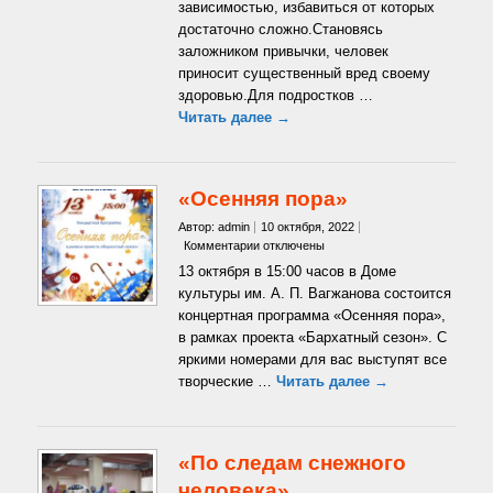
зависимостью, избавиться от которых
слабых»
достаточно сложно.Становясь
заложником привычки, человек
приносит существенный вред своему
здоровью.Для подростков …
Читать далее →
«Осенняя пора»
Автор: admin
10 октября, 2022
к
Комментарии
отключены
записи
13 октября в 15:00 часов в Доме
«Осенняя
культуры им. А. П. Вагжанова состоится
пора»
концертная программа «Осенняя пора»,
в рамках проекта «Бархатный сезон». С
яркими номерами для вас выступят все
творческие …
Читать далее →
«По следам снежного
человека»