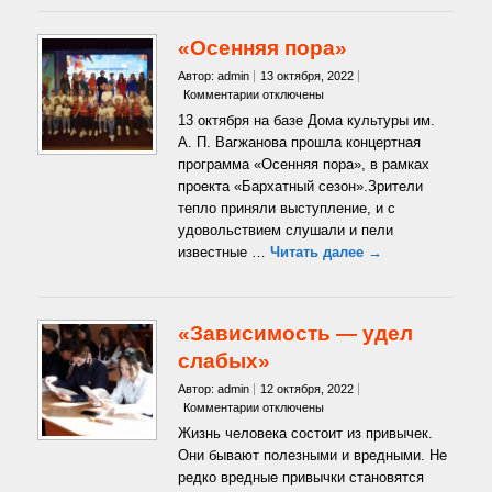
«Осенняя пора»
Автор: admin
13 октября, 2022
к
Комментарии
отключены
записи
13 октября на базе Дома культуры им.
«Осенняя
А. П. Вагжанова прошла концертная
пора»
программа «Осенняя пора», в рамках
проекта «Бархатный сезон».Зрители
тепло приняли выступление, и с
удовольствием слушали и пели
известные …
Читать далее →
«Зависимость — удел
слабых»
Автор: admin
12 октября, 2022
к
Комментарии
отключены
записи
Жизнь человека состоит из привычек.
«Зависимость
Они бывают полезными и вредными. Не
—
редко вредные привычки становятся
удел