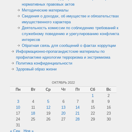
нормативных правовых актов
Методические материалы
Сведения о доходах, об имуществе и обязательствах
имущественного характера
Деятельность комиссии по соблюдению требований к
служебному поведению и урегулированию конфликта
интересов
Обратная связь для сообщений о фактах коррупции
Информационно-пропагандистские материалы по
профилактике идеологии терроризма и экстремизма
Политика конфиденциальности
Здоровый образ жизни
ОКТЯБРЬ 2022
Пн
Вт
Ср
Чт
Пт
Сб
Вс
1
2
3
4
5
6
7
8
9
10
11
12
13
14
15
16
17
18
19
20
21
22
23
24
25
26
27
28
29
30
31
« Сен
Ноя »