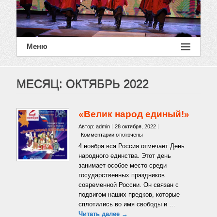
Меню
МЕСЯЦ:
ОКТЯБРЬ 2022
«Велик народ единый!»
Автор: admin
28 октября, 2022
к
Комментарии
отключены
записи
4 ноября вся Россия отмечает День
«Велик
народного единства. Этот день
народ
занимает особое место среди
единый!»
государственных праздников
современной России. Он связан с
подвигом наших предков, которые
сплотились во имя свободы и …
Читать далее →