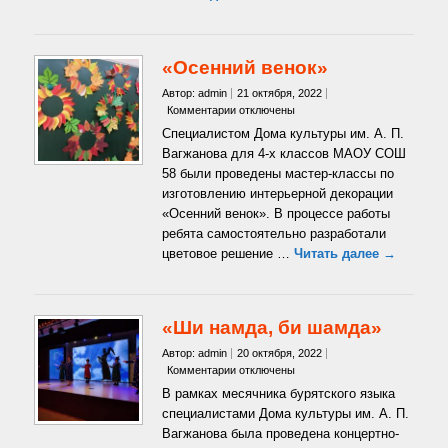
«Осенний венок»
Автор: admin
21 октября, 2022
к
Комментарии
отключены
записи
Специалистом Дома культуры им. А. П.
«Осенний
Вагжанова для 4-х классов МАОУ СОШ
венок»
58 были проведены мастер-классы по
изготовлению интерьерной декорации
«Осенний венок». В процессе работы
ребята самостоятельно разработали
цветовое решение …
Читать далее →
«Ши намда, би шамда»
Автор: admin
20 октября, 2022
к
Комментарии
отключены
записи
В рамках месячника бурятского языка
«Ши
специалистами Дома культуры им. А. П.
намда,
Вагжанова была проведена концертно-
би