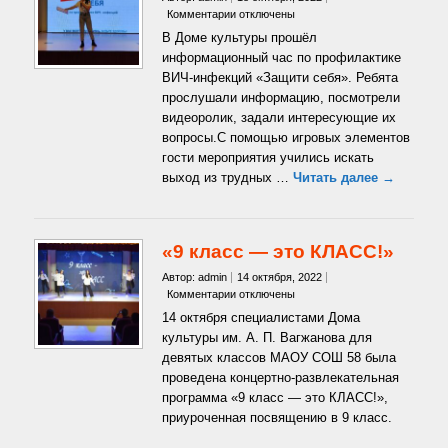
к
Комментарии
отключены
записи
В Доме культуры прошёл
«Защити
информационный час по профилактике
себя»
ВИЧ-инфекций «Защити себя». Ребята
прослушали информацию, посмотрели
видеоролик, задали интересующие их
вопросы.С помощью игровых элементов
гости мероприятия учились искать
выход из трудных …
Читать далее →
«9 класс — это КЛАСС!»
Автор: admin
14 октября, 2022
к
Комментарии
отключены
записи
14 октября специалистами Дома
«9
культуры им. А. П. Вагжанова для
класс
девятых классов МАОУ СОШ 58 была
—
проведена концертно-развлекательная
это
КЛАСС!»
программа «9 класс — это КЛАСС!»,
приуроченная посвящению в 9 класс.