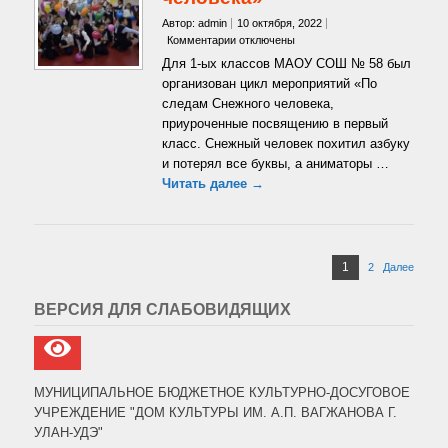
Автор: admin
10 октября, 2022
к
Комментарии
отключены
записи
Для 1-ых классов МАОУ СОШ № 58 был
«По
организован цикл мероприятий «По
следам
следам Снежного человека,
снежного
приуроченные посвящению в первый
человека»
класс. Снежный человек похитил азбуку
и потерял все буквы, а аниматоры …
Читать далее →
Пагинация
Страница
1
2
Страница
Далее
записей
ВЕРСИЯ ДЛЯ СЛАБОВИДЯЩИХ
МУНИЦИПАЛЬНОЕ БЮДЖЕТНОЕ КУЛЬТУРНО-ДОСУГОВОЕ
УЧРЕЖДЕНИЕ "ДОМ КУЛЬТУРЫ ИМ. А.П. ВАГЖАНОВА Г.
УЛАН-УДЭ"