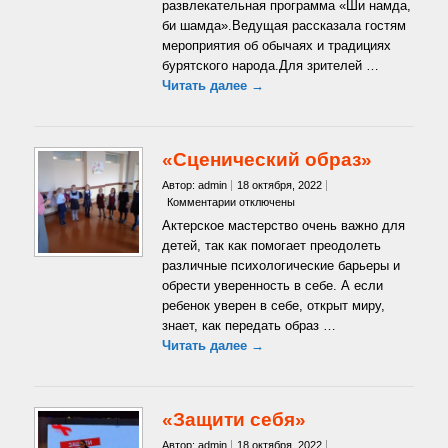
развлекательная программа «Ши намда,
шамда»
би шамда».Ведущая рассказала гостям
мероприятия об обычаях и традициях
бурятского народа.Для зрителей …
Читать далее →
«Сценический образ»
Автор: admin
18 октября, 2022
к
Комментарии
отключены
записи
Актерское мастерство очень важно для
«Сценический
детей, так как помогает преодолеть
образ»
различные психологические барьеры и
обрести уверенность в себе. А если
ребенок уверен в себе, открыт миру,
знает, как передать образ …
Читать далее →
«Защити себя»
Автор: admin
18 октября, 2022