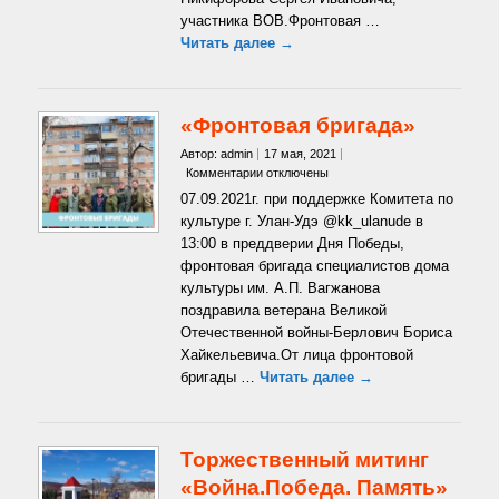
участника ВОВ.Фронтовая …
Читать далее →
«Фронтовая бригада»
Автор: admin
17 мая, 2021
к
Комментарии
отключены
записи
07.09.2021г. при поддержке Комитета по
«Фронтовая
культуре г. Улан-Удэ @kk_ulanude в
бригада»
13:00 в преддверии Дня Победы,
фронтовая бригада специалистов дома
культуры им. А.П. Вагжанова
поздравила ветерана Великой
Отечественной войны-Берлович Бориса
Хайкельевича.От лица фронтовой
бригады …
Читать далее →
Торжественный митинг
«Война.Победа. Память»