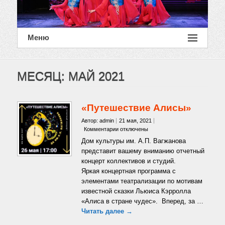
Меню
МЕСЯЦ:
МАЙ 2021
«Путешествие Алисы»
Автор: admin
21 мая, 2021
к
Комментарии
отключены
записи
Дом культуры им. А.П. Вагжанова
«Путешествие
представит вашему вниманию отчетный
Алисы»
концерт коллективов и студий.
Яркая концертная программа с
элементами театрализации по мотивам
известной сказки Льюиса Кэрролла
«Алиса в стране чудес». Вперед, за …
Читать далее →