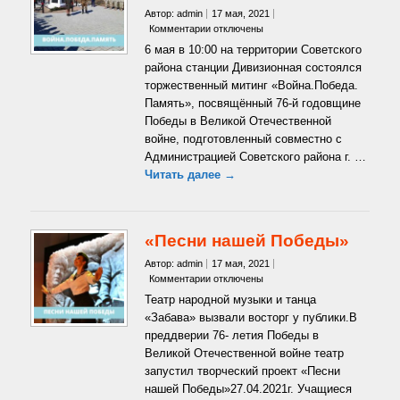
Автор: admin
17 мая, 2021
к
Комментарии
отключены
записи
6 мая в 10:00 на территории Советского
Торжественный
района станции Дивизионная состоялся
митинг
торжественный митинг «Война.Победа.
«Война.Победа.
Память», посвящённый 76-й годовщине
Память»
Победы в Великой Отечественной
войне, подготовленный совместно с
Администрацией Советского района г. …
Читать далее →
«Песни нашей Победы»
Автор: admin
17 мая, 2021
к
Комментарии
отключены
записи
Театр народной музыки и танца
«Песни
«Забава» вызвали восторг у публики.В
нашей
преддверии 76- летия Победы в
Победы»
Великой Отечественной войне театр
запустил творческий проект «Песни
нашей Победы»27.04.2021г. Учащиеся