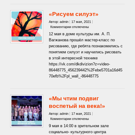
«Рисуем силуэт»
Автор: admin
17 мая, 2021
к
Комментарии
отключены
записи
12 мая в доме культуры им. А. П.
«Рисуем
Вагжанова прошёл мастер-класс по
силуэт»
рисованию, где ребята познакомились с
понятием силуэт и научились рисовать
в этой интересной технике
https://vk.com/dkdivizion?z=video-
86448775_456239442%2Febe5701a16d45
70efb%2Fpl_wall_-86448775
«Мы чтим подвиг
воспетый на века!»
Автор: admin
17 мая, 2021
к
Комментарии
отключены
записи
9 мая в 14:00 в зрительном зале
«Мы
социально- культурного центра
чтим