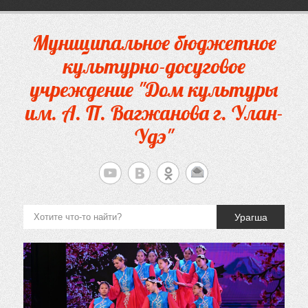
Перейти
к
содержимому
Муниципальное бюджетное
культурно-досуговое
учреждение "Дом культуры
им. А. П. Вагжанова г. Улан-
Удэ"
Урагша