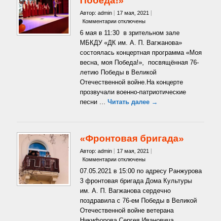
Победа!»
Автор: admin
17 мая, 2021
к
Комментарии
отключены
записи
6 мая в 11:30 в зрительном зале
«Моя
МБКДУ «ДК им. А. П. Вагжанова»
весна,
состоялась концертная программа «Моя
моя
весна, моя Победа!», посвящённая 76-
Победа!»
летию Победы в Великой
Отечественной войне.На концерте
прозвучали военно-патриотические
песни …
Читать далее →
«Фронтовая бригада»
Автор: admin
17 мая, 2021
к
Комментарии
отключены
записи
07.05.2021 в 15:00 по адресу Ранжурова
«Фронтовая
3 фронтовая бригада Дома Культуры
бригада»
им. А. П. Вагжанова сердечно
поздравила с 76-ем Победы в Великой
Отечественной войне ветерана
Никифорова Сергея Ивановича,