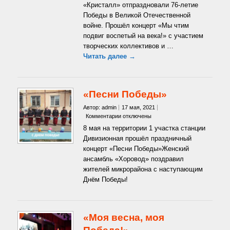
«Кристалл» отпраздновали 76-летие
подвиг
Победы в Великой Отечественной
воспетый
на
войне. Прошёл концерт «Мы чтим
века!»
подвиг воспетый на века!» с участием
творческих коллективов и …
Читать далее →
«Песни Победы»
Автор: admin
17 мая, 2021
к
Комментарии
отключены
записи
8 мая на территории 1 участка станции
«Песни
Дивизионная прошёл праздничный
Победы»
концерт «Песни Победы»Женский
ансамбль «Хоровод» поздравил
жителей микрорайона с наступающим
Днём Победы!
«Моя весна, моя