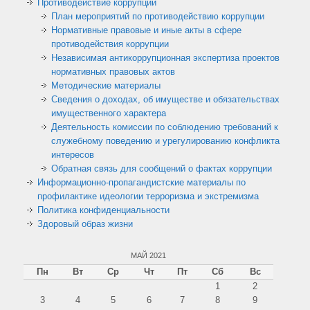
Противодействие коррупции
План мероприятий по противодействию коррупции
Нормативные правовые и иные акты в сфере
противодействия коррупции
Независимая антикоррупционная экспертиза проектов
нормативных правовых актов
Методические материалы
Сведения о доходах, об имуществе и обязательствах
имущественного характера
Деятельность комиссии по соблюдению требований к
служебному поведению и урегулированию конфликта
интересов
Обратная связь для сообщений о фактах коррупции
Информационно-пропагандистские материалы по
профилактике идеологии терроризма и экстремизма
Политика конфиденциальности
Здоровый образ жизни
МАЙ 2021
Пн
Вт
Ср
Чт
Пт
Сб
Вс
1
2
3
4
5
6
7
8
9