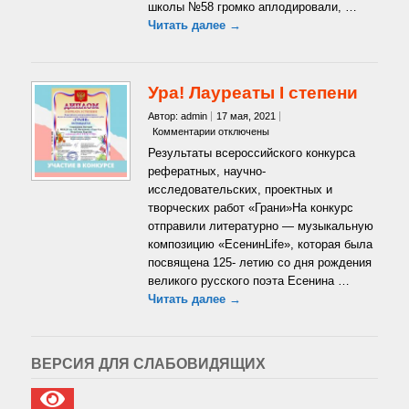
школы №58 громко аплодировали, …
Читать далее →
Ура! Лауреаты I степени
Автор: admin
17 мая, 2021
к
Комментарии
отключены
записи
Результаты всероссийского конкурса
Ура!
рефератных, научно-
Лауреаты
исследовательских, проектных и
I
творческих работ «Грани»На конкурс
степени
отправили литературно — музыкальную
композицию «ЕсенинLife», которая была
посвящена 125- летию со дня рождения
великого русского поэта Есенина …
Читать далее →
ВЕРСИЯ ДЛЯ СЛАБОВИДЯЩИХ