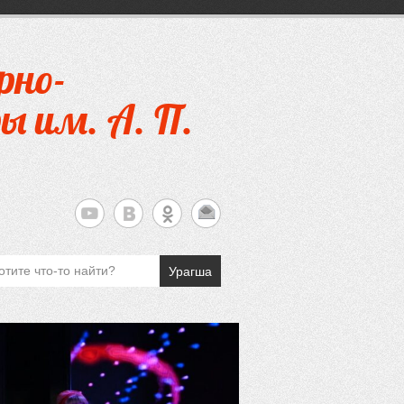
рно-
ы им. А. П.
Урагша