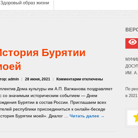
Здоровый образ жизни
ВЕР
История Бурятии
МУНИ
моей
ДОСУ
ИМ. А
к
тор: admin
28 июня, 2021
Комментарии
отключены
записи
ллектив Дома культуры им А.П. Вагжанова поздравляет
По рез
История
с со значимым историческим событием — Днем
в 2021
Бурятии
ождения Бурятии в состав России. Приглашаем всех
моей
телей республики присоединиться к онлайн-беседе
стория Бурятии моей». Диалог …
Читать далее →