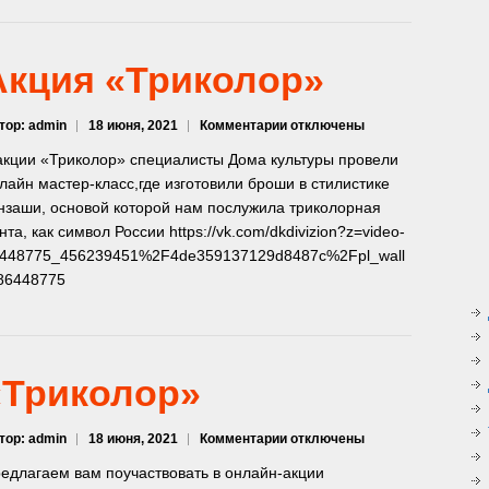
Акция «Триколор»
к
тор: admin
18 июня, 2021
Комментарии
отключены
записи
акции «Триколор» специалисты Дома культуры провели
Акция
лайн мастер-класс,где изготовили броши в стилистике
«Триколор»
нзаши, основой которой нам послужила триколорная
нта, как символ России https://vk.com/dkdivizion?z=video-
448775_456239451%2F4de359137129d8487c%2Fpl_wall
86448775
«Триколор»
к
тор: admin
18 июня, 2021
Комментарии
отключены
записи
едлагаем вам поучаствовать в онлайн-акции
«Триколор»