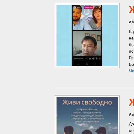
Ав
В 
не
бе
пс
Ре
Бо
Чи
Ав
До
он