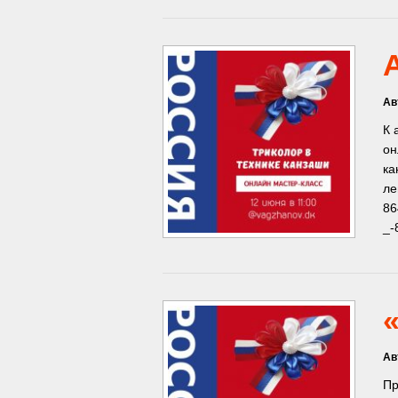
Ав
К 
он
ка
ле
86
_-
Ав
Пр