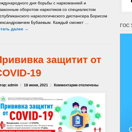
ждународного дня борьбы с наркоманией и
законным оборотом наркотиков со специалистом
спубликанского наркологического диспансера Борисом
ександровичем Бубаевым. Каждый сможет …
ГОС 
тать далее →
Прививка защитит от
COVID-19
к
тор: admin
18 июня, 2021
Комментарии
отключены
записи
Прививка
защитит
от
COVID-
19