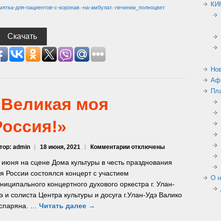
КИ
ятка-для-пациентов-с-коронав.-на-амбулат.-лечении_полноцвет
Скачать
Но
Аф
Пл
«Великая моя
Россия!»
к
тор: admin
18 июня, 2021
Комментарии
отключены
записи
 июня на сцене Дома культуры в честь празднования
«Великая
я России состоялся концерт с участием
моя
О н
ниципального концертного духового оркестра г. Улан-
Россия!»
э и солиста Центра культуры и досуга г.Улан-Удэ Валико
спаряна. …
Читать далее →