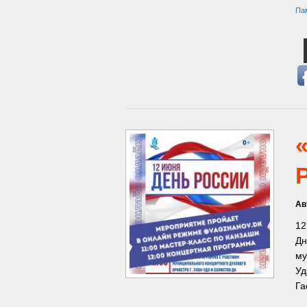
Пам
Ав
12
Дн
му
Уд
Га