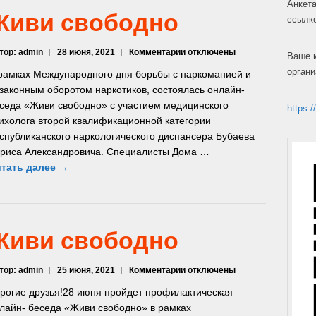
Анкета
Живи свободно
ссылк
к
тор: admin
28 июня, 2021
Комментарии
отключены
Ваше 
записи
органи
рамках Международного дня борьбы с наркоманией и
Живи
законным оборотом наркотиков, состоялась онлайн-
свободно
седа «Живи свободно» с участием медицинского
https:/
ихолога второй квалификационной категории
спубликанского наркологического диспансера Бубаева
риса Александровича. Специалисты Дома …
тать далее →
Живи свободно
к
тор: admin
25 июня, 2021
Комментарии
отключены
записи
рогие друзья!28 июня пройдет профилактическая
Живи
лайн- беседа «Живи свободно» в рамках
свободно