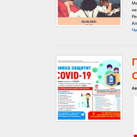
Ме
не
Ре
Ал
Чи
Ав