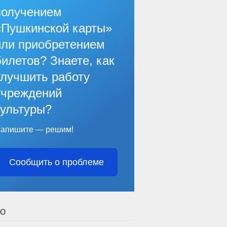
получением
«Пушкинской карты»
или приобретением
билетов? Знаете, как
улучшить работу
учреждений
культуры?
апишите — решим!
Сообщить о проблеме
Ю