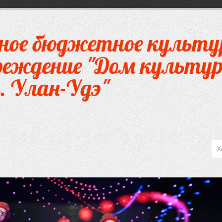
ное бюджетное культу
чреждение "Дом культур
. Улан-Удэ"