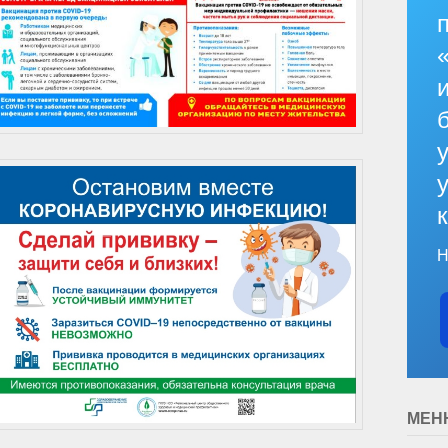
Н
МЕН