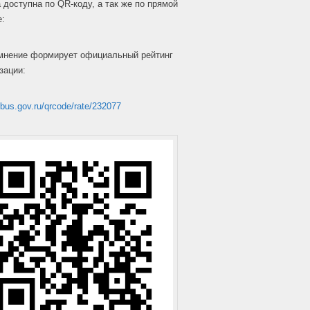
 доступна по QR-коду, а так же по прямой
е:
мнение формирует официальный рейтинг
зации:
/bus.gov.ru/qrcode/rate/232077