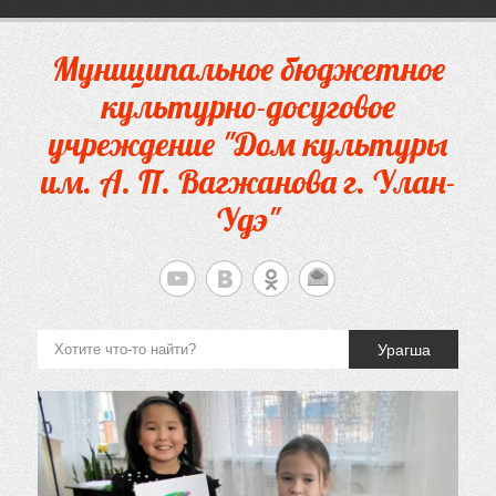
Перейти
к
содержимому
Муниципальное бюджетное
культурно-досуговое
учреждение "Дом культуры
им. А. П. Вагжанова г. Улан-
Удэ"
Урагша