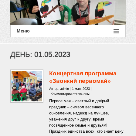
Меню
ДЕНЬ:
01.05.2023
Концертная программа
«Звонкий первомай»
Автор: admin
1 мая, 2023
к
Комментарии
отключены
записи
Первое мая – светлый и добрый
Концертная
праздник – символ весеннего
программа
обновления, надежд на лучшее,
«Звонкий
уважения друг к другу, время
первомай»
посвященное семье и друзьям!
Праздник единства всех, кто знает цену