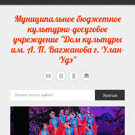
Перейти
к
содержимому
Муниципальное бюджетное
культурно-досуговое
учреждение "Дом культуры
им. А. П. Вагжанова г. Улан-
Удэ"
Урагша