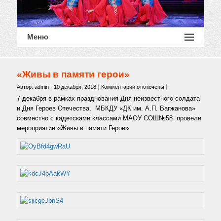
Меню
«Живы в памяти герои»
к
Автор: admin
10 декабря, 2018
Комментарии
отключены
записи
7 декабря в рамках празднования Дня неизвестного солдата
«Живы
и Дня Героев Отечества, МБКДУ «ДК им. А.П. Вагжанова»
в
совместно с кадетсками классами МАОУ СОШ№58 провели
памяти
мероприятие «Живы в памяти Герои».
герои»