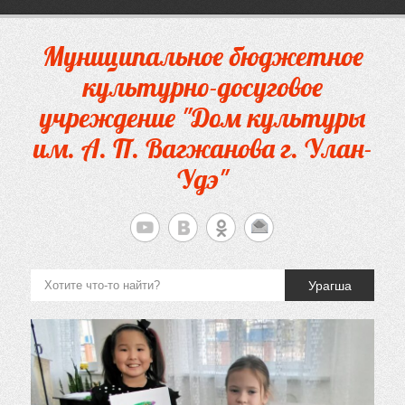
Перейти
к
содержимому
Муниципальное бюджетное
культурно-досуговое
учреждение "Дом культуры
им. А. П. Вагжанова г. Улан-
Удэ"
Урагша