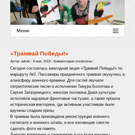
Меню
«Трамвай Победы!»
к
Автор: admin
8 мая, 2019
Комментарии
отключены
записи
Сегодня состоялась ежегодная акция «Трамвай Победы!» по
«Трамвай
маршруту №2. Пассажиры праздничного трамвая окунулись в
Победы!»
атмосферу военного времени. Для гостей звучали
патриотические песни в исполнении Тимура Болотова и
Сергея Затворницкого, женская половина Дома культуры
исполняла задорные фронтовые частушки, а также прошла
историческая викторина, где активным участникам были
вручены сладкие призы.
В трамвае была произведена реконструкция военного
госпиталя и военного штаба, и все желающие смогли
сделать фото на память.
Дорогим ветеранам и труженикам тыла были вручены