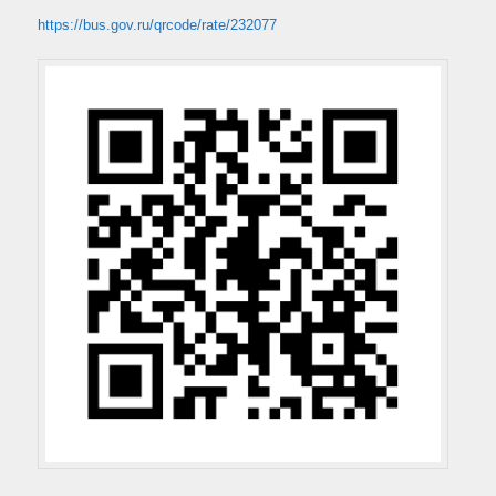
https://bus.gov.ru/qrcode/rate/232077