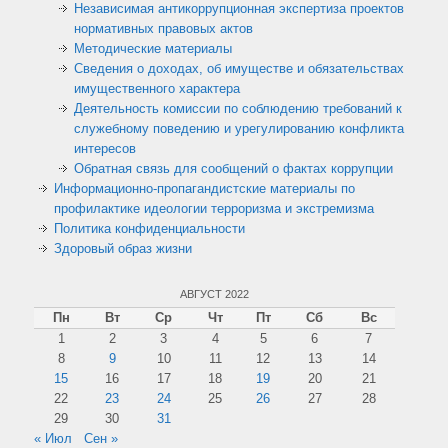
Независимая антикоррупционная экспертиза проектов
нормативных правовых актов
Методические материалы
Сведения о доходах, об имуществе и обязательствах
имущественного характера
Деятельность комиссии по соблюдению требований к
служебному поведению и урегулированию конфликта
интересов
Обратная связь для сообщений о фактах коррупции
Информационно-пропагандистские материалы по
профилактике идеологии терроризма и экстремизма
Политика конфиденциальности
Здоровый образ жизни
АВГУСТ 2022
Пн
Вт
Ср
Чт
Пт
Сб
Вс
1
2
3
4
5
6
7
8
9
10
11
12
13
14
15
16
17
18
19
20
21
22
23
24
25
26
27
28
29
30
31
« Июл
Сен »