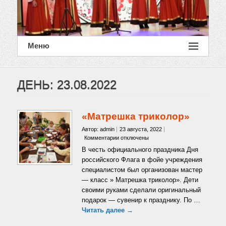
Меню
ДЕНЬ:
23.08.2022
«Матрешка триколор»
Автор: admin
23 августа, 2022
к
Комментарии
отключены
записи
В честь официального праздника Дня
«Матрешка
российского Флага в фойе учреждения
триколор»
специалистом был организован мастер
— класс » Матрешка триколор». Дети
своими руками сделали оригинальный
подарок — сувенир к празднику. По …
Читать далее →