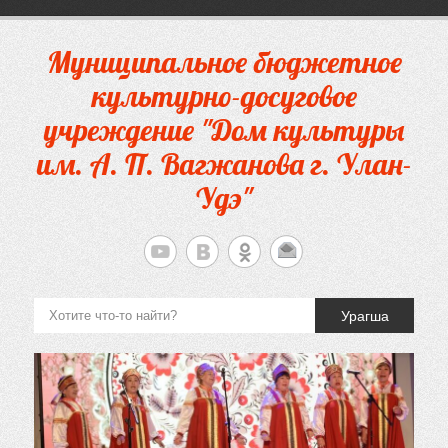
Перейти
к
содержимому
Муниципальное бюджетное
культурно-досуговое
учреждение "Дом культуры
им. А. П. Вагжанова г. Улан-
Удэ"
Урагша